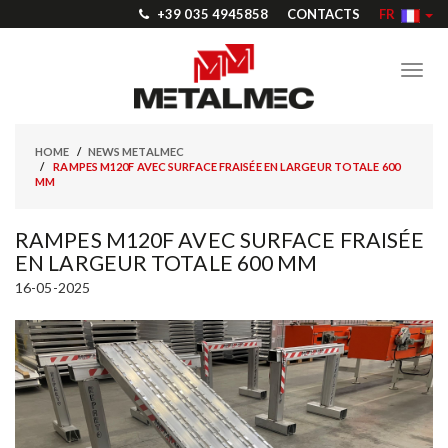
+39 035 4945858
CONTACTS
FR
Toggl
navig
HOME
NEWS METALMEC
RAMPES M120F AVEC SURFACE FRAISÉE EN LARGEUR TOTALE 600
MM
RAMPES M120F AVEC SURFACE FRAISÉE
EN LARGEUR TOTALE 600 MM
16-05-2025