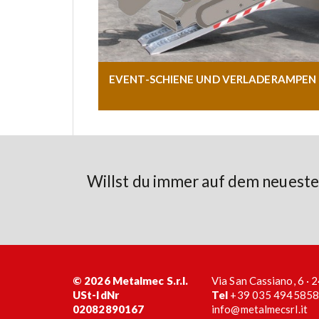
EVENT-SCHIENE UND VERLADERAMPEN
Willst du immer auf dem neueste
© 2026 Metalmec S.r.l.
Via San Cassiano, 6 ·
USt-IdNr
Tel
+39 035 4945858
02082890167
info@metalmecsrl.it