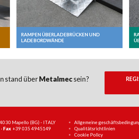
RAMPEN ÜBERLADEBRÜCKEN UND
R
LADEBORDWÄNDE
Ü
n stand über
Metalmec
sein?
REGI
 24030 Mapello (BG) - ITALY
Allgemeine geschäftsbedingu
 ·
Fax
+39 035 4945149
Qualitätsrichtlinien
Cookie Policy