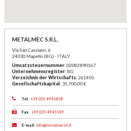
METALMEC S.R.L.
Via San Cassiano, 6
24030 Mapello (BG) - ITALY
Umsatzsteuernummer
: 02082890167
Unternehmensregister
: BG
Verzeichnis der Wirtschafts
: 261450
Gesellschaftskapital
: 35.700,00 €
Tel
+39 035 4945858
Fax
+39 035 4945149
E-mail
info@metalmecsrl.it