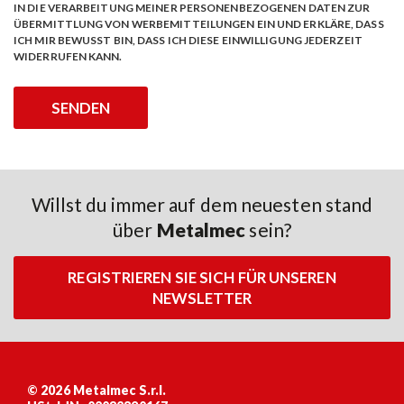
IN DIE VERARBEITUNG MEINER PERSONENBEZOGENEN DATEN ZUR
ÜBERMITTLUNG VON WERBEMITTEILUNGEN EIN UND ERKLÄRE, DASS
ICH MIR BEWUSST BIN, DASS ICH DIESE EINWILLIGUNG JEDERZEIT
WIDERRUFEN KANN.
Willst du immer auf dem neuesten stand
über
Metalmec
sein?
REGISTRIEREN SIE SICH FÜR UNSEREN
NEWSLETTER
© 2026 Metalmec S.r.l.